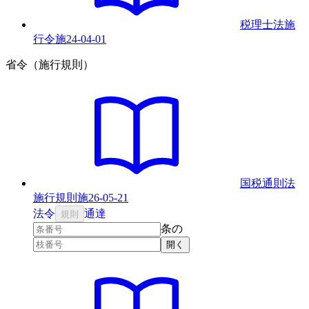
税理士法施
行令
施
24-04-01
省令（施行規則）
国税通則法
施行規則
施
26-05-21
法
令
通達
規則
条の
開く