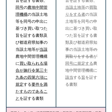
旨を証する書類、
旨を証する書類、
同号
の
農地中間管
当該土地等
の
買取
理機構
の当該土地
りをする者
の当該
等を同号の申出に
土地等を同号の申
基づき買い取つた
出に基づき買い取
旨を証する書類及
つた旨を証する書
び都道府県知事の
類及び都道府県知
当該土地等が
当該
事の当該土地等
の
農地中間管理機構
買取りをする者
が
に
買い取られる場
同号に規定する
農
合が施行令第三十
地中間管理機構に
九条の四第六項に
該当
する
旨
を証す
規定
する
要件を満
る書類
たすものであるこ
と
を証する書類