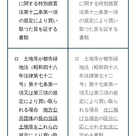
に関する特別措置
に関する特別措置
法第十
二
条第一項
法第十
一
条第一項
の規定により買い
の規定により買い
取つた旨を証する
取つた旨を証する
書類
書類
ロ 土地等が都市緑
ロ 土地等が都市緑
地法（昭和四十八
地法（昭和四十八
年法律第七十二
年法律第七十二
号）第十七条第一
号）第十七条第一
項又は第三項の規
項又は第三項の規
定により買い取ら
定により買い取ら
れる場合
地方公
れる場合
次に掲
共団体
の
長の当該
げる場合
の
区分に
土地等をこ
れ
らの
応じそ
れ
ぞれ次に
規
定
により買い取
定
め
る書類