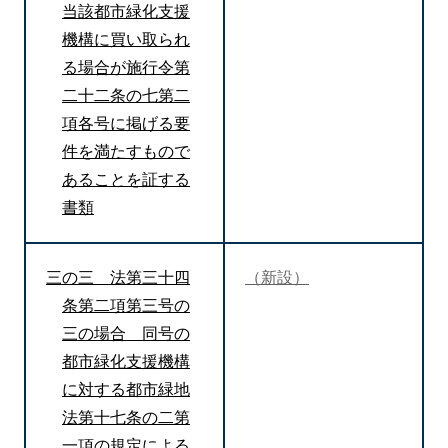
当該都市緑化支援
機構に買い取られ
る場合が施行令第
二十二条の七第二
項各号に掲げる要
件を満たすもので
あることを証する
書類
三の三 法第三十四
（新設）
条第二項第三号の
三の場合 同号の
都市緑化支援機構
に対する都市緑地
法第十七条の二第
一項の規定による