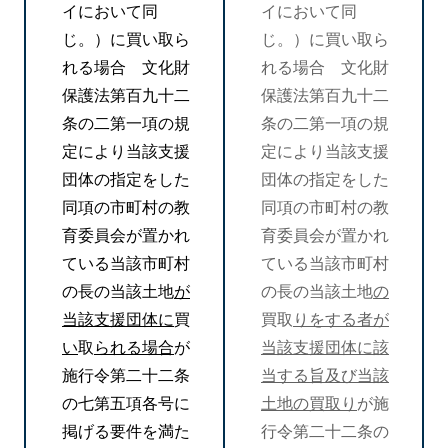
イにおいて同
イにおいて同
じ。）に買い取ら
じ。）に買い取ら
れる場合 文化財
れる場合 文化財
保護法第百九十二
保護法第百九十二
条の二第一項の規
条の二第一項の規
定により当該支援
定により当該支援
団体の指定をした
団体の指定をした
同項の市町村の教
同項の市町村の教
育委員会が置かれ
育委員会が置かれ
ている当該市町村
ている当該市町村
の長の当該土地
が
の長の当該土地
の
当該支援団体に
買
買取
りをする者が
い
取
られる場合
が
当該支援団体に該
施行令第二十二条
当する旨及び当該
の七第五項各号に
土地の買取り
が施
掲げる要件を満た
行令第二十二条の