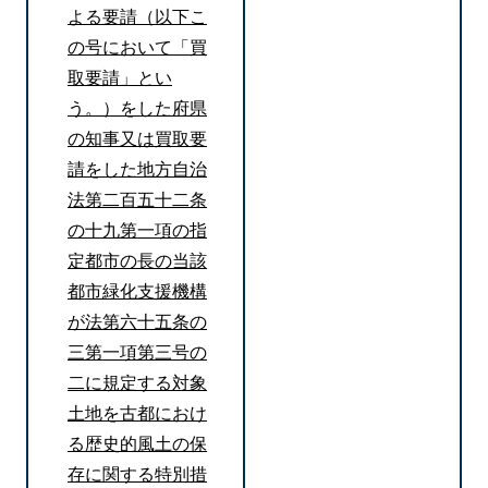
よる要請（以下こ
の号において「買
取要請」とい
う。）をした府県
の知事又は買取要
請をした地方自治
法第二百五十二条
の十九第一項の指
定都市の長の当該
都市緑化支援機構
が法第六十五条の
三第一項第三号の
二に規定する対象
土地を古都におけ
る歴史的風土の保
存に関する特別措