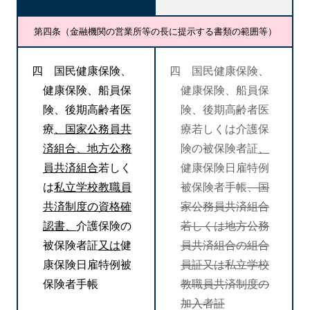
第四条（金融機関の営業所等の長に提示する書類の範囲等）
四 国民健康保険、
四 国民健康保険、
健康保険、船員保
健康保険、船員保
険、後期高齢者医
険、後期高齢者医
療
、国家公務員共
療若しくは介護保
済組合、地方公務
険の被保険者証
、
員共済組合
若しく
健康保険日雇特例
は
私立学校教職員
被保険者手帳
、国
共済制度の資格確
家公務員共済組合
認書、
介護保険の
若しくは地方公務
被保険者証
又は
健
員共済組合の組合
康保険日雇特例被
員証又は私立学校
保険者手帳
教職員共済制度の
加入者証