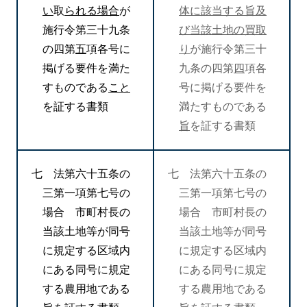
い
取
られる場合
が
体に該当する旨及
施行令第三十九条
び当該土地の買取
の四第
五
項各号に
り
が施行令第三十
掲げる要件を満た
九条の四第
四
項各
すものである
こと
号に掲げる要件を
を証する書類
満たすものである
旨
を証する書類
七 法第六十五条の
七 法第六十五条の
三第一項第七号の
三第一項第七号の
場合 市町村長の
場合 市町村長の
当該土地等が同号
当該土地等が同号
に規定する区域内
に規定する区域内
にある同号に規定
にある同号に規定
する農用地である
する農用地である