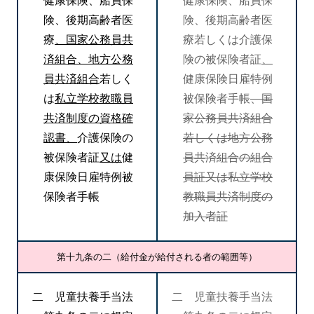
健康保険、船員保
健康保険、船員保
険、後期高齢者医
険、後期高齢者医
療
、国家公務員共
療若しくは介護保
済組合、地方公務
険の被保険者証
、
員共済組合
若しく
健康保険日雇特例
は
私立学校教職員
被保険者手帳
、国
共済制度の資格確
家公務員共済組合
認書、
介護保険の
若しくは地方公務
被保険者証
又は
健
員共済組合の組合
康保険日雇特例被
員証又は私立学校
保険者手帳
教職員共済制度の
加入者証
第十九条の二（給付金が給付される者の範囲等）
二 児童扶養手当法
二 児童扶養手当法