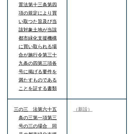
置法第十三条第四
項の規定により買
い取つた旨及び当
該対象土地が当該
都市緑化支援機構
に買い取られる場
合が施行令第三十
九条の四第三項各
号に掲げる要件を
満たすものである
ことを証する書類
三の三 法第六十五
（新設）
条の三第一項第三
号の三の場合 同