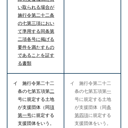
い取られる場合が
施行令第二十二条
の七第三項におい
て準用する同条第
二項各号に掲げる
要件を満たすもの
であることを証す
る書類
イ 施行令第二十二
イ 施行令第二十二
条の七第五項第
二
条の七第五項第
一
号に規定する土地
号に規定する土地
が支援団体（同
項
が支援団体（同
条
第一号
に規定する
第四項
に規定する
支援団体をいう。
支援団体をいう。