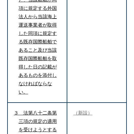
項に規定する外国
法人から当該海上
運送事業者が取得
した同項に規定す
る既存国際船舶で
あること及び当該
既存国際船舶を取
得した日の記載が
あるものを添付し
なければならな
い。
３ 法第八十二条第
（新設）
三項の規定の適用
を受けようとする