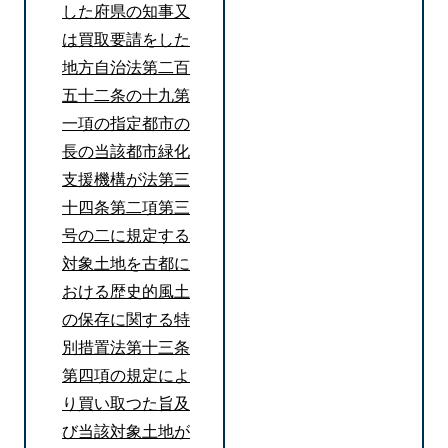
した府県の知事又
は買取要請をした
地方自治法第二百
五十二条の十九第
一項の指定都市の
長の当該都市緑化
支援機構が法第三
十四条第二項第三
号の二に規定する
対象土地を古都に
おける歴史的風土
の保存に関する特
別措置法第十三条
第四項の規定によ
り買い取つた旨及
び当該対象土地が