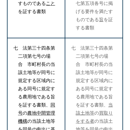
すものである
こと
七第五項各号に掲
を証する書類
げる要件を満たす
ものである
旨
を証
する書類
七 法第三十四条第
七 法第三十四条第
二項第七号の場
二項第七号の場
合 市町村長の当
合 市町村長の当
該土地等が同号に
該土地等が同号に
規定する区域内に
規定する区域内に
ある同号に規定す
ある同号に規定す
る農用地である旨
る農用地である旨
を証する書類、
同
を証する書類、
当
号
の
農地中間管理
該土地等
の
買取り
機構
の当該土地等
をする者
の当該土
を同号の申出に基
地等を同号の申出