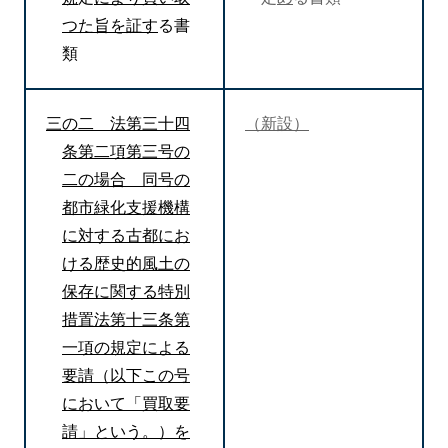
つた旨を証す
る書
類
三の二 法第三十四
（新設）
条第二項第三号の
二の場合 同号の
都市緑化支援機構
に対する古都にお
ける歴史的風土の
保存に関する特別
措置法第十三条第
一項の規定による
要請（以下この号
において「買取要
請」という。）を