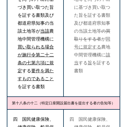
づき買い取つた旨
に基づき買い取つ
を証する書類及び
た旨を証する書類
都道府県知事の当
及び都道府県知事
該土地等が
当該
農
の当該土地等
の買
地中間管理機構に
取りをする者
が
同
買い取られる場合
号に規定する
農地
が施行令第二十二
中間管理機構に
該
条の七第六項に規
当
する
旨
を証する
定
する
要件を満た
書類
すものであること
を証する書類
第十八条の十二（特定口座開設届出書を提出する者の告知等）
四 国民健康保険、
四 国民健康保険、