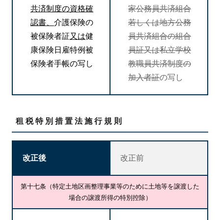
共済制度の資格確
家公務員共済組合
認書、
介護保険の
若しくは地方公務
被保険者証
又は
健
員共済組合の組合
康保険日雇特例被
員証又は私立学校
保険者手帳の写し
教職員共済制度の
加入者証
の写し
租税特別措置法施行規則
改正後
改正前
第十七条（特定土地区画整理事業等のために土地等を譲渡した
場合の譲渡所得の特別控除）