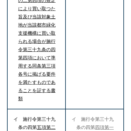
の二第四項の規定
により買い取つた
旨及び当該対象土
地が当該都市緑化
支援機構に買い取
られる場合が施行
令第三十九条の四
第四項において準
用する同条第三項
各号に掲げる要件
を満たすものであ
ることを証する書
類
イ 施行令第三十九
イ 施行令第三十九
条の四第
五項第二
条の四第
四項第一