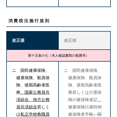
消費税法施行規則
改正後
改正前
第十五条の七（本人確認書類の範囲等）
ニ 国民健康保険、
ニ 国民健康保険、
健康保険、船員保
健康保険、船員保
険、後期高齢者医
険、後期高齢者医
療
、国家公務員共
療若しくは介護保
済組合、地方公務
険の被保険者証
、
員共済組合
若しく
健康保険日雇特例
は
私立学校教職員
被保険者手帳
、国