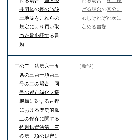
れる場合
地方公
れる場合
次に掲
共団体
の
長の当該
げる場合
の
区分に
土地等をこ
れ
らの
応じそ
れ
ぞれ次に
規
定
により買い取
定
め
る書類
つた旨を証す
る書
類
三の二 法第六十五
（新設）
条の三第一項第三
号の二の場合 同
号の都市緑化支援
機構に対する古都
における歴史的風
土の保存に関する
特別措置法第十三
条第一項の規定に