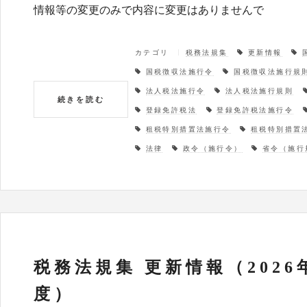
情報等の変更のみで内容に変更はありませんで
カテゴリ
税務法規集
更新情報
国税徴収法施行令
国税徴収法施行規
法人税法施行令
法人税法施行規則
続きを読む
登録免許税法
登録免許税法施行令
租税特別措置法施行令
租税特別措置
法律
政令（施行令）
省令（施行
税務法規集 更新情報（2026
度）