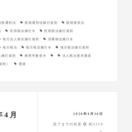
国税通則法
国税通則法施行規則
国税徴収法
則
所得税法施行令
所得税法施行規則
地方法人税法施行規則
消費税法施行令
地方税法
地方税法施行令
地方税法施行規則
法施行規則
耐用年数省令
法人税法基本通達
規則）
通達
年4月
2026年4月16日
読了までの目安
約2216