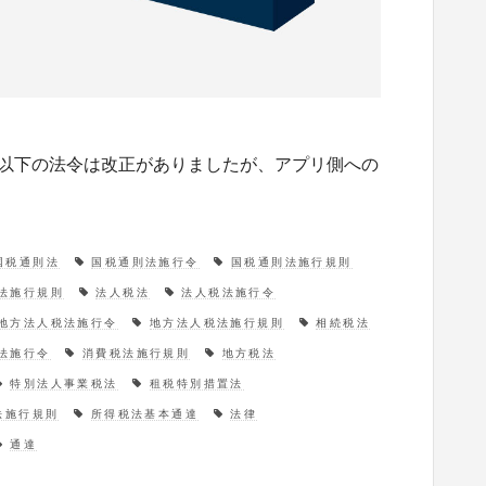
。 以下の法令は改正がありましたが、アプリ側への
国税通則法
国税通則法施行令
国税通則法施行規則
法施行規則
法人税法
法人税法施行令
地方法人税法施行令
地方法人税法施行規則
相続税法
法施行令
消費税法施行規則
地方税法
特別法人事業税法
租税特別措置法
法施行規則
所得税法基本通達
法律
通達