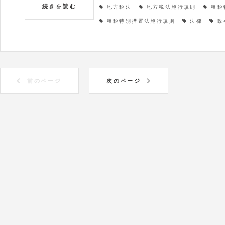
続きを読む
地方税法
地方税法施行規則
租税
租税特別措置法施行規則
法律
政
前のページ
次のページ