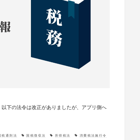
す。 以下の法令は改正がありましたが、アプリ側へ
国税通則法
国税徴収法
所得税法
消費税法施行令