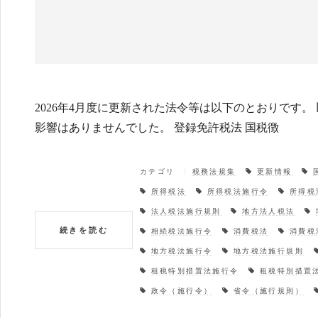
2026年4月度に更新された法令等は以下のとおりです
影響はありませんでした。 登録免許税法 国税徴
カテゴリ
税務法規集
更新情報
所得税法
所得税法施行令
所得税
法人税法施行規則
地方法人税法
続きを読む
相続税法施行令
消費税法
消費税
地方税法施行令
地方税法施行規則
租税特別措置法施行令
租税特別措置
政令（施行令）
省令（施行規則）