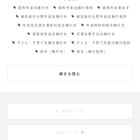
国民年金法施行令
国民年金法施行規則
国民年金基金令
確定給付企業年金法施行令
確定給付企業年金法施行規則
年金生活者支援給付金法施行令
年金時効特例法施行令
遅延加算金法施行令
児童扶養手当法施行令
子ども・子育て支援法施行令
子ども・子育て支援法施行規則
政令（施行令）
省令（施行規則）
続きを読む
前のページ
次のページ