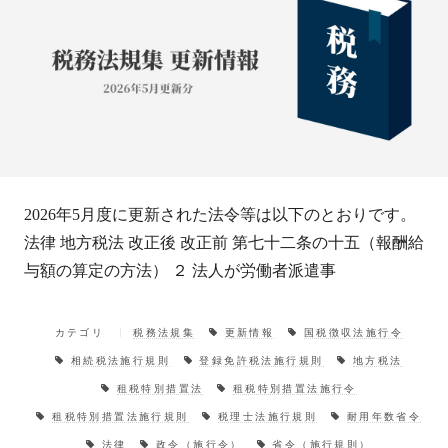
2026年5月度に更新された法令等は以下のとおりです。
法律 地方税法 改正後 改正前 第七十二条の十五（報酬給
与額の算定の方法） ２ 法人が労働者派遣事
カテゴリ
税務法規集
更新情報
国税徴収法施行令
相続税法施行規則
登録免許税法施行規則
地方税法
租税特別措置法
租税特別措置法施行令
租税特別措置法施行規則
税理士法施行規則
耐用年数省令
法律
政令（施行令）
省令（施行規則）