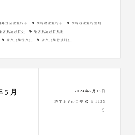
国外送金法施行令
所得税法施行令
所得税法施行規則
地方税法施行令
地方税法施行規則
政令（施行令）
省令（施行規則）
年5月
2024年5月15日
読了までの目安
約1133
分