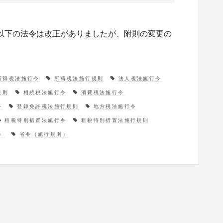
。以下の法令は改正がありましたが、附則の変更の
所得税法施行令
所得税法施行規則
法人税法施行令
規則
相続税法施行令
消費税法施行令
令
登録免許税法施行規則
地方税法施行令
租税特別措置法施行令
租税特別措置法施行規則
）
省令（施行規則）