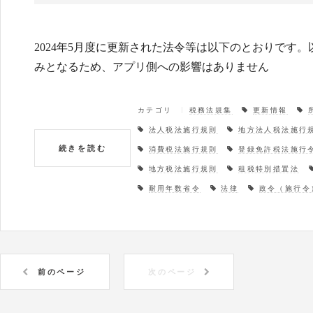
2024年5月度に更新された法令等は以下のとおりです
みとなるため、アプリ側への影響はありません
カテゴリ
税務法規集
更新情報
法人税法施行規則
地方法人税法施行
続きを読む
消費税法施行規則
登録免許税法施行
地方税法施行規則
租税特別措置法
耐用年数省令
法律
政令（施行令
前のページ
次のページ