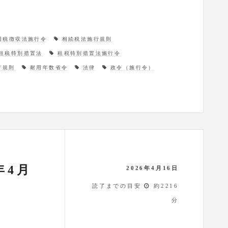
国税徴収法施行令
相続税法施行規則
租税特別措置法
租税特別措置法施行令
行規則
耐用年数省令
法律
政令（施行令）
年4月
2026年4月16日
読了までの目安
約2216
分