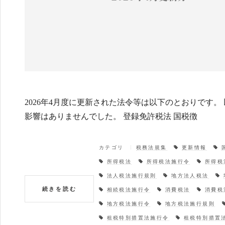
2026年4月度に更新された法令等は以下のとおりです
影響はありませんでした。 登録免許税法 国税徴
カテゴリ
税務法規集
更新情報
所得税法
所得税法施行令
所得税
法人税法施行規則
地方法人税法
続きを読む
相続税法施行令
消費税法
消費税
地方税法施行令
地方税法施行規則
租税特別措置法施行令
租税特別措置