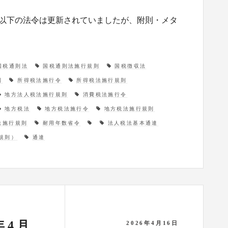
。 以下の法令は更新されていましたが、附則・メタ
国税通則法
国税通則法施行規則
国税徴収法
則
所得税法施行令
所得税法施行規則
地方法人税法施行規則
消費税法施行令
地方税法
地方税法施行令
地方税法施行規則
法施行規則
耐用年数省令
法人税法基本通達
規則）
通達
年4月
2026年4月16日