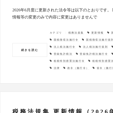
2026年6月度に更新された法令等は以下のとおりです
情報等の変更のみで内容に変更はありませんで
カテゴリ
税務法規集
更新情報
国税徴収法施行令
国税徴収法施行規
法人税法施行令
法人税法施行規則
続きを読む
登録免許税法
登録免許税法施行令
租税特別措置法施行令
租税特別措置
法律
政令（施行令）
省令（施行
税務法規集 更新情報（2026