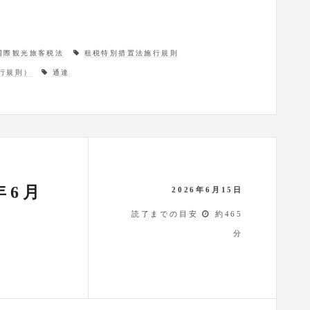
国際観光旅客税法
租税特別措置法施行規則
行規則）
通達
年6月
2026年6月15日
読了までの目安
約465
分