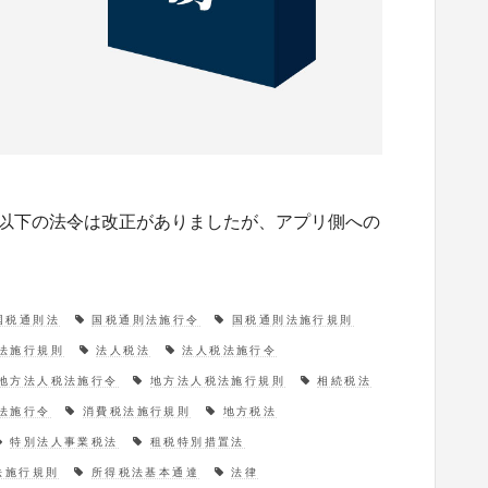
。 以下の法令は改正がありましたが、アプリ側への
国税通則法
国税通則法施行令
国税通則法施行規則
法施行規則
法人税法
法人税法施行令
地方法人税法施行令
地方法人税法施行規則
相続税法
法施行令
消費税法施行規則
地方税法
特別法人事業税法
租税特別措置法
法施行規則
所得税法基本通達
法律