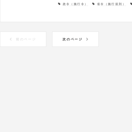
政令（施行令）
省令（施行規則）
前のページ
次のページ