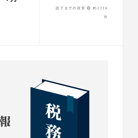
読了までの目安
約2216
分