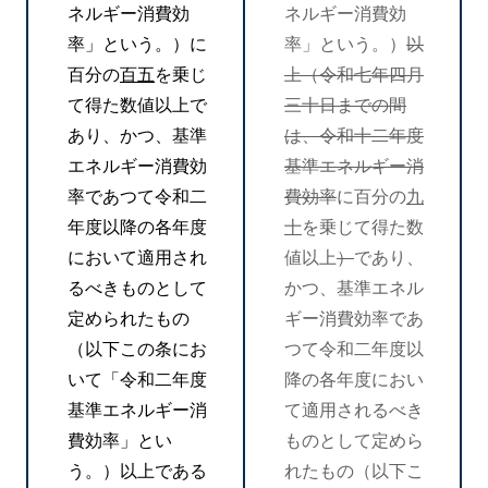
ネルギー消費効
ネルギー消費効
率」という。）に
率」という。）
以
百分の
百五
を乗じ
上（令和七年四月
て得た数値以上で
三十日までの間
あり、かつ、基準
は、令和十二年度
エネルギー消費効
基準エネルギー消
率であつて令和二
費効率
に百分の
九
年度以降の各年度
十
を乗じて得た数
において適用され
値以上
）
であり、
るべきものとして
かつ、基準エネル
定められたもの
ギー消費効率であ
（以下この条にお
つて令和二年度以
いて「令和二年度
降の各年度におい
基準エネルギー消
て適用されるべき
費効率」とい
ものとして定めら
う。）以上である
れたもの（以下こ