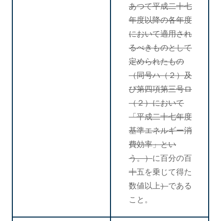
あつて平成二十七
年度以降の各年度
において適用され
るべきものとして
定められたもの
（同号ハ（２）及
び第四項第三号ロ
（２）において
「平成二十七年度
基準エネルギー消
費効率」とい
う。）
に百分の百
十
五を乗じて得た
数値以上
）
である
こと。