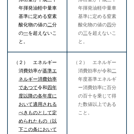
年揮発油軽中量車
年揮発油軽中量車
基準に定める窒素
基準に定める窒素
酸化物の値の
二
分
酸化物の値の
四
分
の
一
を超えないこ
の
三
を超えないこ
と。
と。
（２） エネルギー
（２） エネルギー
消費効率が
基準エ
消費効率が令和
二
ネルギー消費効率
年度基準エネルギ
であつて
令和
四年
ー消費効率に百分
度以降の各年度に
の百十を乗じて得
おいて適用される
た数値以上である
べきものとして定
こと。
められたもの（以
下この条において