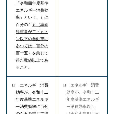
「令和四
年度基準
エネルギー消費効
率
」という。）
に
百分の百
五（車両
総重量が二・五ト
ン以下の自動車に
あつては、百分の
百
十
五）
を乗じて
得た数値以上であ
ること。
ロ エネルギー消費
ロ エネルギー消費
効率が、令和十二
効率が、令和十二
年度基準エネルギ
年度基準エネルギ
ー消費効率に百分
ー消費効率
以上
の
百五
を乗じて得
（令和七年四月三