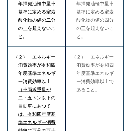
年揮発油軽中量車
年揮発油軽中量車
基準に定める窒素
基準に定める窒素
酸化物の値の
二
分
酸化物の値の
四
分
の
一
を超えないこ
の
三
を超えないこ
と。
と。
（２） エネルギー
（２） エネルギー
消費効率が令和四
消費効率が令和四
年度基準エネルギ
年度基準エネルギ
ー消費効率以上
ー消費効率以上で
（車両総重量が
あること。
二・五トン以下の
自動車にあつて
は、令和四年度基
準エネルギー消費
効率に百分の百十