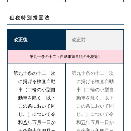
租税特別措置法
改正後
改正前
第九十条の十二（自動車重量税の免税等）
第九十条の十二 次
第九十条の十二 次
に掲げる検査自動
に掲げる検査自動
車（二輪の小型自
車（二輪の小型自
動車を除く。以下
動車を除く。以下
この条において同
この条において同
じ。）について令
じ。）について令
和
八
年五月一日か
和
五
年五月一日か
ら令和
十
年四月三
ら令和
八
年四月三