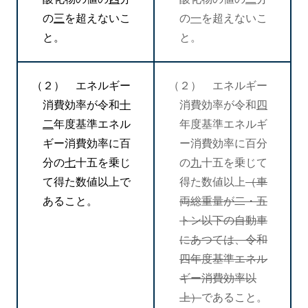
の
三
を超えないこ
の
一
を超えないこ
と。
と。
（２） エネルギー
（２） エネルギー
消費効率が令和
十
消費効率が令和
四
二
年度基準エネル
年度基準エネルギ
ギー消費効率に百
ー消費効率に百分
分の
七
十五を乗じ
の
九
十五を乗じて
て得た数値以上で
得た数値以上
（車
あること。
両総重量が二・五
トン以下の自動車
にあつては、令和
四年度基準エネル
ギー消費効率以
上）
であること。