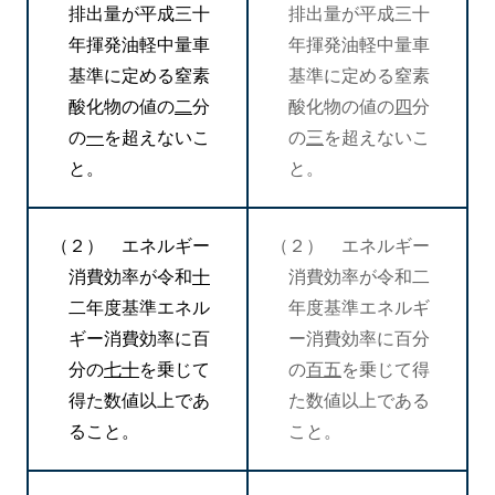
排出量が平成三十
排出量が平成三十
年揮発油軽中量車
年揮発油軽中量車
基準に定める窒素
基準に定める窒素
酸化物の値の
二
分
酸化物の値の
四
分
の
一
を超えないこ
の
三
を超えないこ
と。
と。
（２） エネルギー
（２） エネルギー
消費効率が令和
十
消費効率が令和二
二年度基準エネル
年度基準エネルギ
ギー消費効率に百
ー消費効率に百分
分の
七十
を乗じて
の
百五
を乗じて得
得た数値以上であ
た数値以上である
ること。
こと。