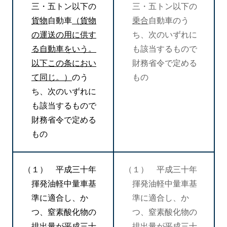
三・五トン以下の
三・五トン以下の
貨物
自動車
（貨物
乗合
自動車のう
の運送の用に供す
ち、次のいずれに
る自動車をいう。
も該当するもので
以下この条におい
財務省令で定める
て同じ。）
のう
もの
ち、次のいずれに
も該当するもので
財務省令で定める
もの
（１） 平成三十年
（１） 平成三十年
揮発油軽中量車基
揮発油軽中量車基
準に適合し、か
準に適合し、か
つ、窒素酸化物の
つ、窒素酸化物の
排出量が平成三十
排出量が平成三十