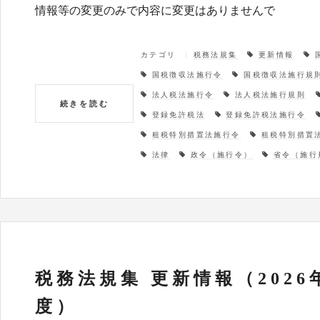
情報等の変更のみで内容に変更はありませんで
カテゴリ
税務法規集
更新情報
国税徴収法施行令
国税徴収法施行規
法人税法施行令
法人税法施行規則
続きを読む
登録免許税法
登録免許税法施行令
租税特別措置法施行令
租税特別措置
法律
政令（施行令）
省令（施行
税務法規集 更新情報（2026
度）