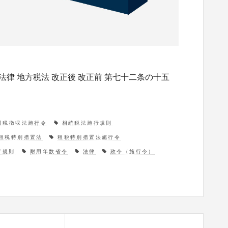
法律 地方税法 改正後 改正前 第七十二条の十五
国税徴収法施行令
相続税法施行規則
租税特別措置法
租税特別措置法施行令
行規則
耐用年数省令
法律
政令（施行令）