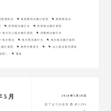
国税通則法
国税通則法施行規則
国税徴収法
則
所得税法施行令
所得税法施行規則
地方法人税法施行規則
消費税法施行令
地方税法
地方税法施行令
地方税法施行規則
法施行規則
耐用年数省令
法人税法基本通達
規則）
通達
年5月
2026年5月18日
読了までの目安
約1286