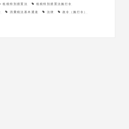
租税特別措置法
租税特別措置法施行令
令
消費税法基本通達
法律
政令（施行令）