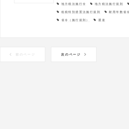
地方税法施行令
地方税法施行規則
租税特別措置法施行規則
耐用年数省
省令（施行規則）
通達
前のページ
次のページ