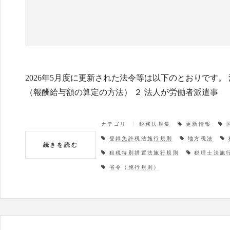
2026年5月度に更新された法令等は以下のとおりです。 
（報酬給与額の算定の方法） ２ 法人が労働者派遣事
カテゴリ
税務法規集
更新情報
登録免許税法施行規則
地方税法
続きを読む
租税特別措置法施行規則
税理士法施
省令（施行規則）