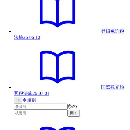
登録免許税
法
施
26-06-10
国際観光旅
客税法
施
26-07-01
令
規則
法
条の
開く