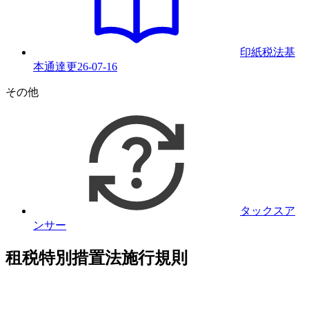
印紙税法基
本通達
更
26-07-16
その他
タックスア
ンサー
租税特別措置法施行規則