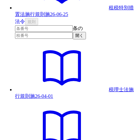
租税特別措
置法施行規則
施
26-06-25
法
令
規則
条の
開く
税理士法施
行規則
施
26-04-01