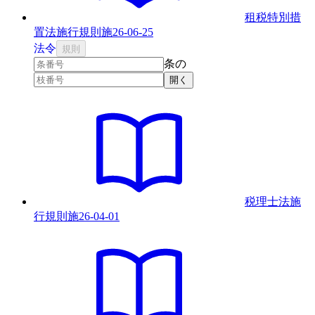
租税特別措
置法施行規則
施
26-06-25
法
令
規則
条の
開く
税理士法施
行規則
施
26-04-01