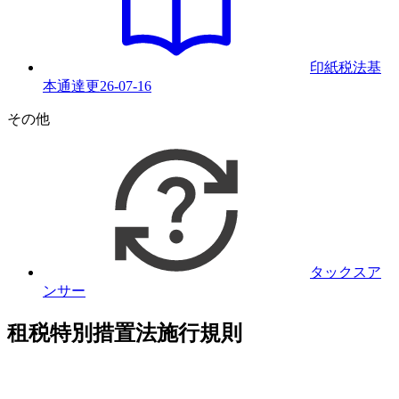
印紙税法基
本通達
更
26-07-16
その他
タックスア
ンサー
租税特別措置法施行規則