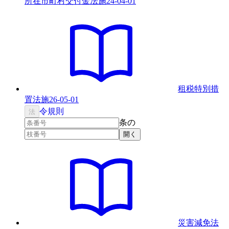
所在市町村交付金法
施
24-04-01
租税特別措
置法
施
26-05-01
令
規則
法
条の
開く
災害減免法