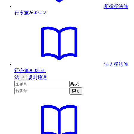
所得税法施
行令
施
26-05-22
法人税法施
行令
施
26-06-01
法
規則
通達
令
条の
開く