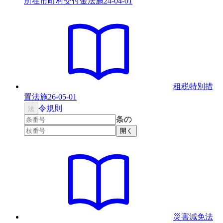
所在市町村交付金法
施
24-04-01
租税特別措
置法
施
26-05-01
令
規則
法
条の
開く
災害減免法