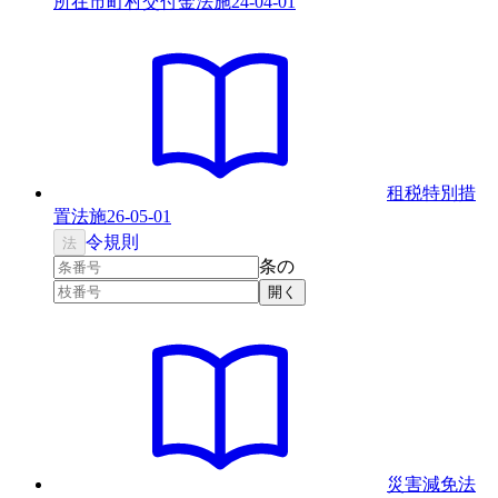
所在市町村交付金法
施
24-04-01
租税特別措
置法
施
26-05-01
令
規則
法
条の
開く
災害減免法