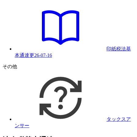
印紙税法基
本通達
更
26-07-16
その他
タックスア
ンサー