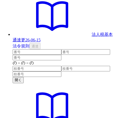
法人税基本
通達
更
26-06-15
法
令
規則
通達
の
－
の
－
の
開く