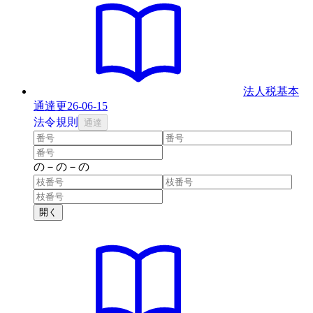
法人税基本
通達
更
26-06-15
法
令
規則
通達
の
－
の
－
の
開く