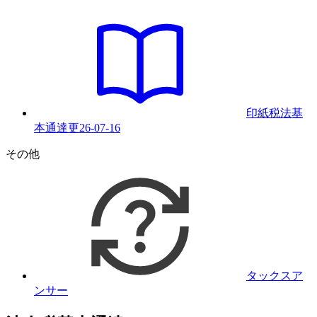
印紙税法基
本通達
更
26-07-16
その他
タックスア
ンサー