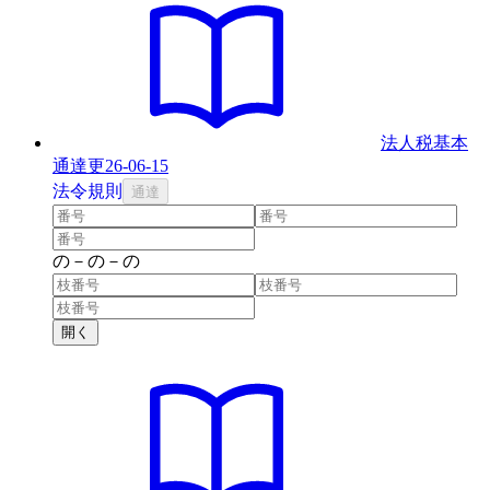
法人税基本
通達
更
26-06-15
法
令
規則
通達
の
－
の
－
の
開く