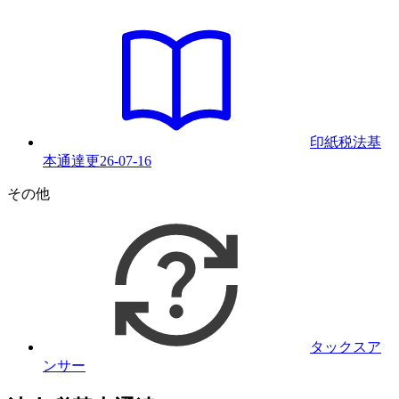
印紙税法基
本通達
更
26-07-16
その他
タックスア
ンサー