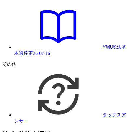
印紙税法基
本通達
更
26-07-16
その他
タックスア
ンサー