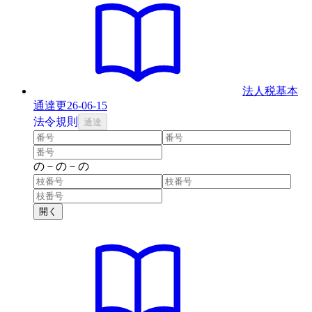
法人税基本
通達
更
26-06-15
法
令
規則
通達
の
－
の
－
の
開く