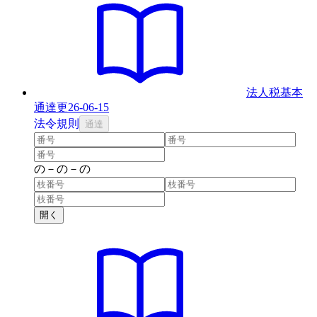
法人税基本
通達
更
26-06-15
法
令
規則
通達
の
－
の
－
の
開く