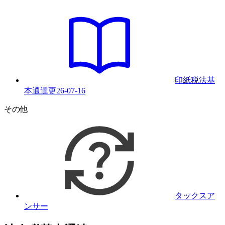
印紙税法基
本通達
更
26-07-16
その他
タックスア
ンサー