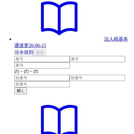
法人税基本
通達
更
26-06-15
法
令
規則
通達
の
－
の
－
の
開く