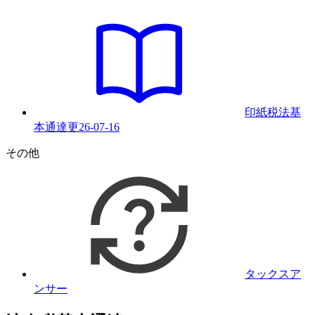
印紙税法基
本通達
更
26-07-16
その他
タックスア
ンサー