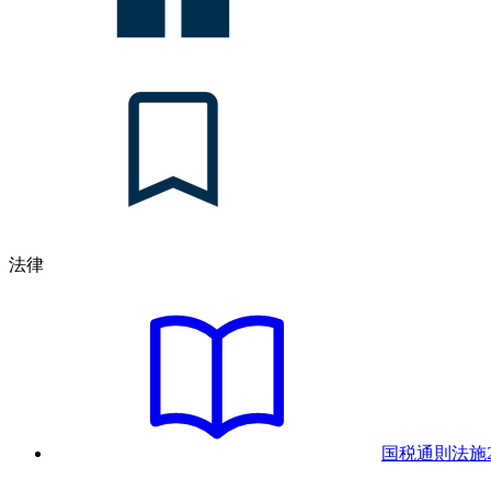
法律
国税通則法
施