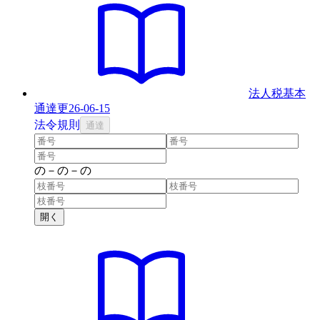
法人税基本
通達
更
26-06-15
法
令
規則
通達
の
－
の
－
の
開く