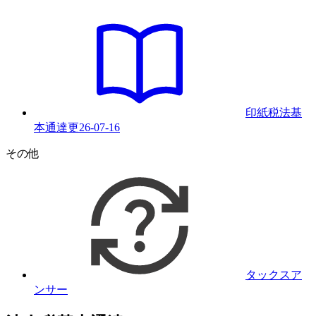
印紙税法基
本通達
更
26-07-16
その他
タックスア
ンサー