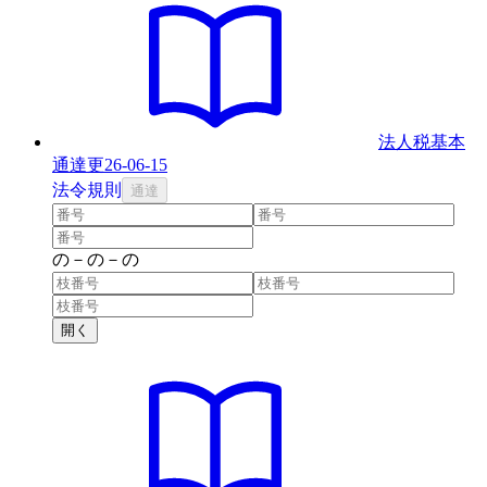
法人税基本
通達
更
26-06-15
法
令
規則
通達
の
－
の
－
の
開く