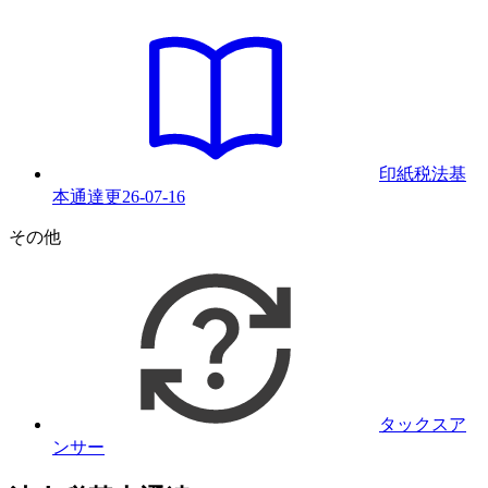
印紙税法基
本通達
更
26-07-16
その他
タックスア
ンサー