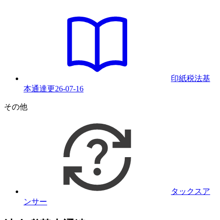
印紙税法基
本通達
更
26-07-16
その他
タックスア
ンサー