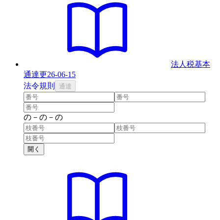
法人税基本
通達
更
26-06-15
法
令
規則
通達
の
－
の
－
の
開く