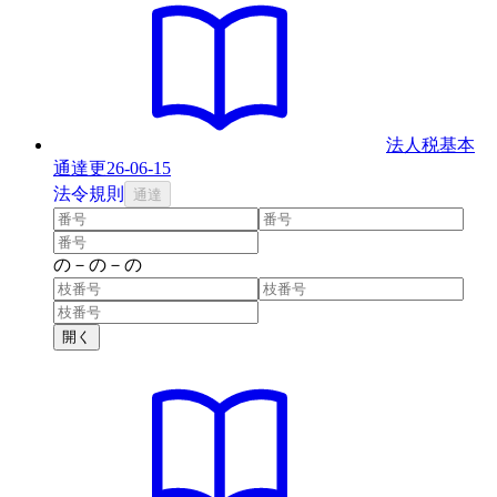
法人税基本
通達
更
26-06-15
法
令
規則
通達
の
－
の
－
の
開く