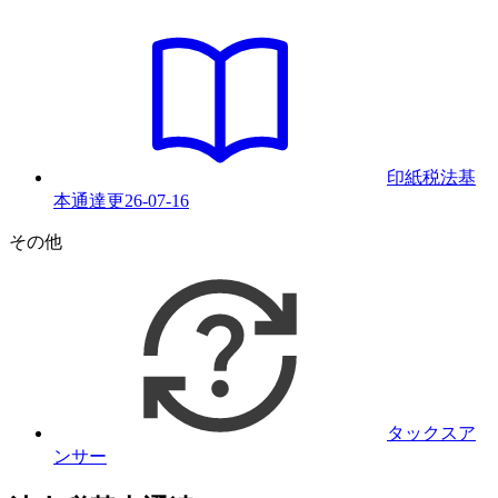
印紙税法基
本通達
更
26-07-16
その他
タックスア
ンサー