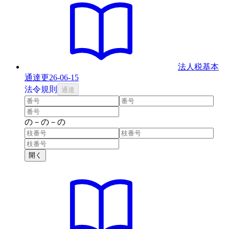
法人税基本
通達
更
26-06-15
法
令
規則
通達
の
－
の
－
の
開く