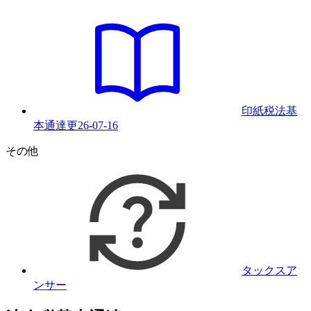
印紙税法基
本通達
更
26-07-16
その他
タックスア
ンサー