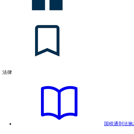
法律
国税通則法
施