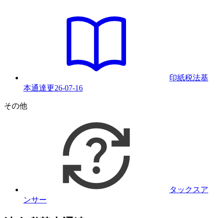
印紙税法基
本通達
更
26-07-16
その他
タックスア
ンサー