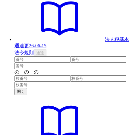
法人税基本
通達
更
26-06-15
法
令
規則
通達
の
－
の
－
の
開く