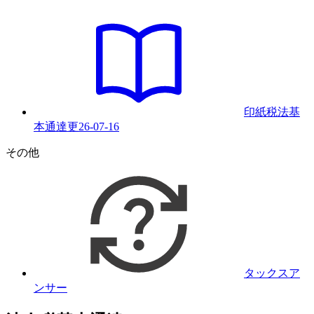
印紙税法基
本通達
更
26-07-16
その他
タックスア
ンサー