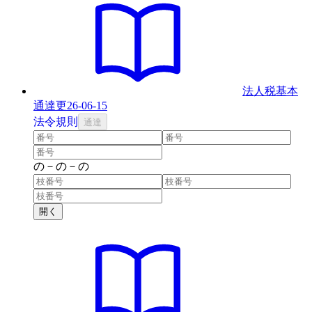
法人税基本
通達
更
26-06-15
法
令
規則
通達
の
－
の
－
の
開く