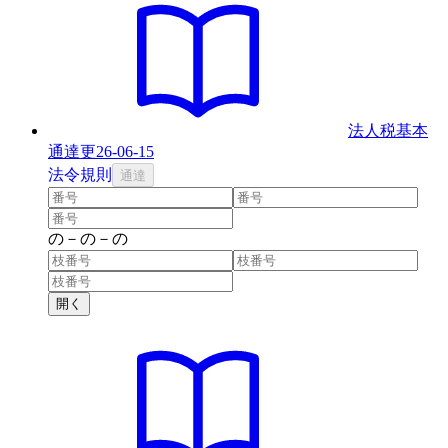
法人税基本
通達
更
26-06-15
法
令
規則
通達
の
－
の
－
の
開く