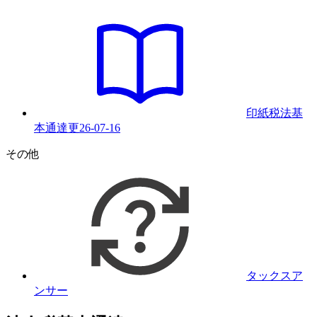
印紙税法基
本通達
更
26-07-16
その他
タックスア
ンサー