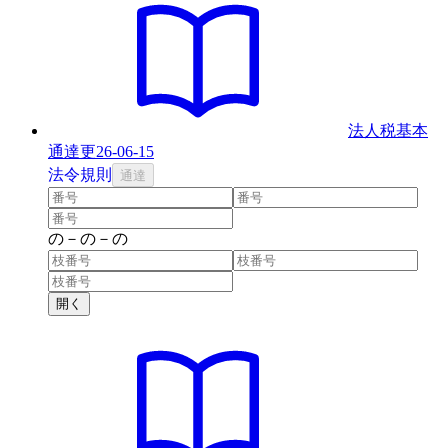
法人税基本
通達
更
26-06-15
法
令
規則
通達
の
－
の
－
の
開く