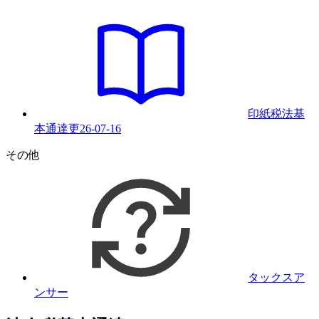
印紙税法基
本通達
更
26-07-16
その他
タックスア
ンサー