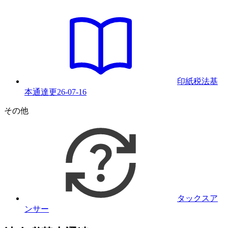
印紙税法基
本通達
更
26-07-16
その他
タックスア
ンサー