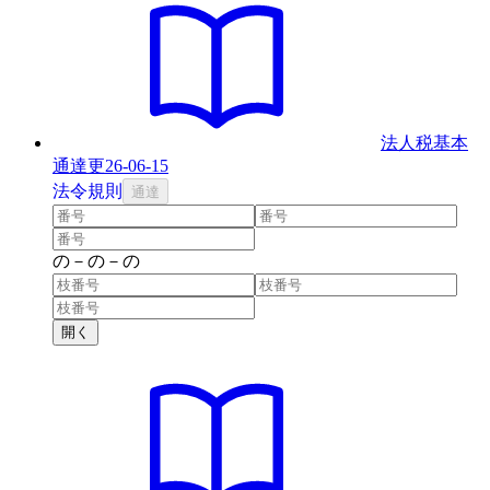
法人税基本
通達
更
26-06-15
法
令
規則
通達
の
－
の
－
の
開く