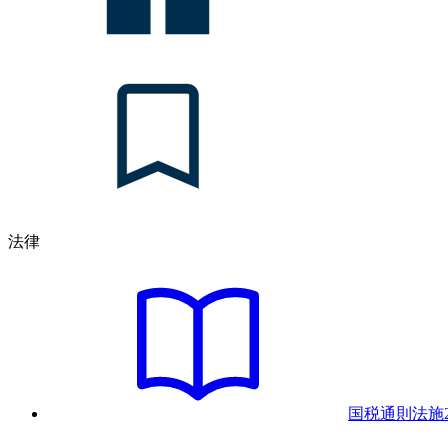
法律
国税通則法
施