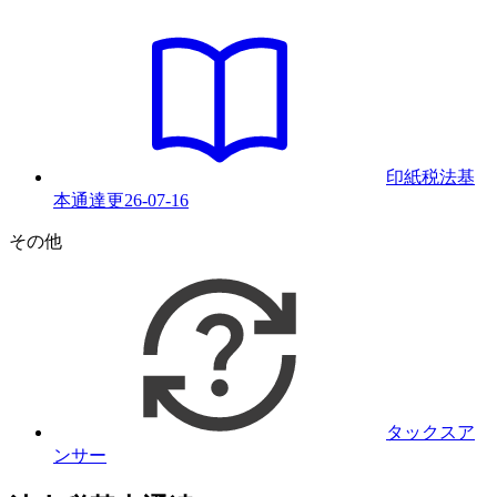
印紙税法基
本通達
更
26-07-16
その他
タックスア
ンサー