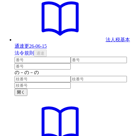
法人税基本
通達
更
26-06-15
法
令
規則
通達
の
－
の
－
の
開く