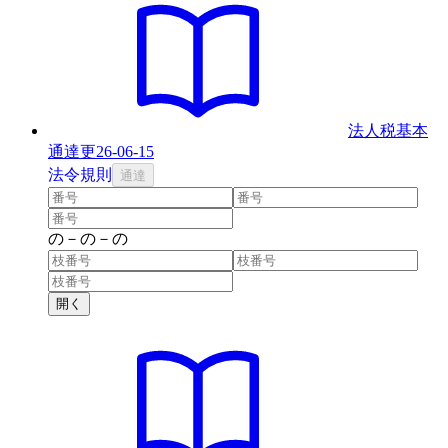
法人税基本
通達
更
26-06-15
法
令
規則
通達
の
－
の
－
の
開く