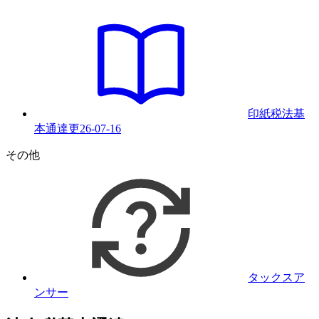
印紙税法基
本通達
更
26-07-16
その他
タックスア
ンサー